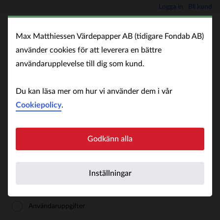
Logga in
Bli kund
Max Matthiessen Värdepapper AB (tidigare Fondab AB)
använder cookies för att leverera en bättre
användarupplevelse till dig som kund.
Vi utför för närvarande planerat underhåll i vår
Du kan läsa mer om hur vi använder dem i vår
tjänst för att förbättra din upplevelse. Under
Cookiepolicy
.
denna tid kommer sidan att vara otillgänglig.
Godkänn alla
Logga in
Logga in för att hantera ditt fondsparande.
Inställningar
BankID
Användaruppgifter